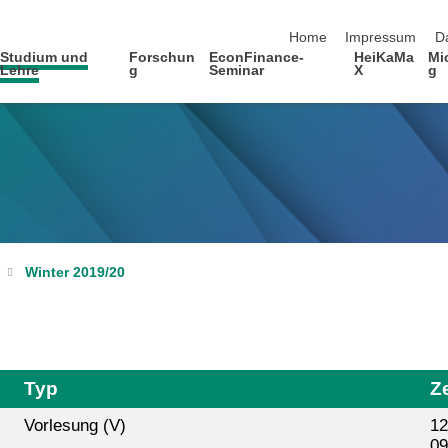
Navigation überspringen
Home
Impressum
D
Studium und
Forschun
EconFinance-
HeiKaMa
Mi
Lehre
g
Seminar
X
g
Winter 2019/20
Typ
Ze
Vorlesung (V)
12
09