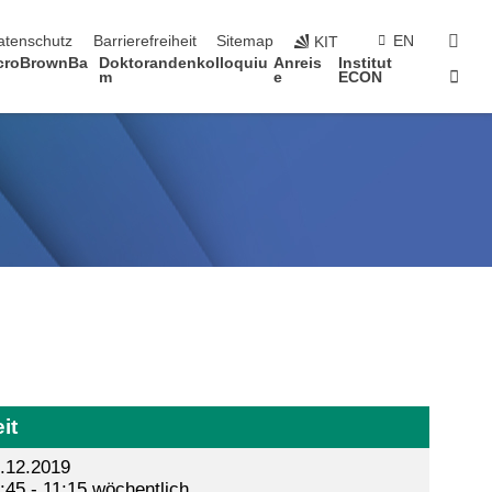
suc
atenschutz
Barrierefreiheit
Sitemap
EN
KIT
croBrownBa
Doktorandenkolloquiu
Anreis
Institut
Star
m
e
ECON
it
.12.2019
:45 - 11:15 wöchentlich