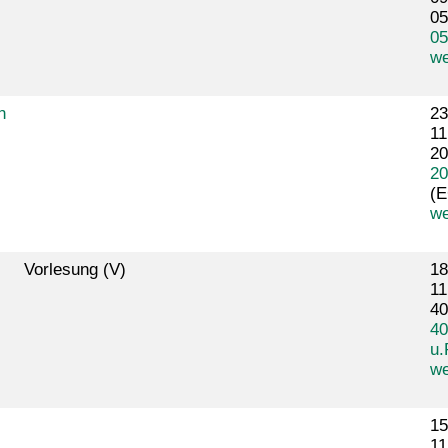
05
05
we
n
23
11
20
20
(E
we
Vorlesung (V)
18
11
40
40
u.
we
15
11