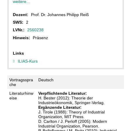
weitere...
Dozent:
Prof. Dr. Johannes Philipp Reiß
SWS:
2
LVNr.:
2560238
Hinweis:
Präsenz
Links
ILIAS-Kurs
Vortragsspra
Deutsch
che
Literaturhinw
Verpflichtende Literatur:
eise
H. Bester (2012): Theorie der
Industrieökonomik, Springer-Verlag.
Ergänzende Literatur:
J. Tirole (1988): Theory of Industrial
Organization, MIT Press.
D. Carlton / J. Perloff (2005): Modern
Industrial Organization, Pearson.
P. Belleflamme / M. Peitz (2010): Industrial